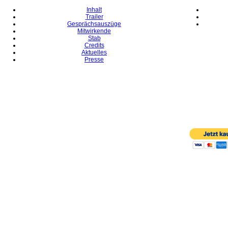
Inhalt
Trailer
Gesprächsauszüge
Mitwirkende
Stab
Credits
Aktuelles
Presse
Flash Playe
AKTUEL