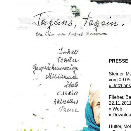
Pressemappe
Kontakt
PRESSE
Steiner, M
vom 09.05
» Jetzt an
Flieher, B
22.11.201
» Web
» Downlo
Hutter, Me