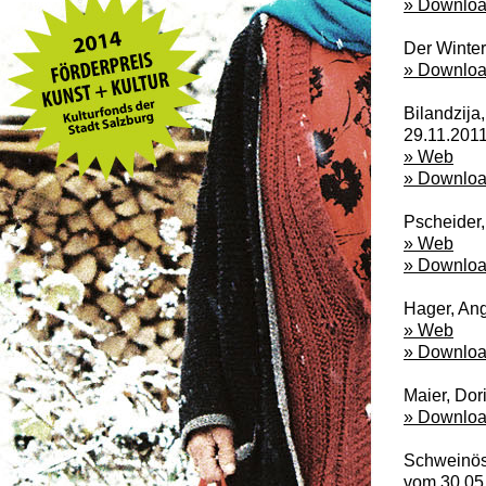
» Downlo
Der Winter
» Downlo
Bilandzija
29.11.201
» Web
» Downlo
Pscheider
» Web
» Downlo
Hager, Ang
» Web
» Downlo
Maier, Dor
» Downlo
Schweinöst
vom 30.05