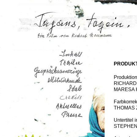
Pressemappe
Kontakt
PRODUK
Produktio
RICHARD
MARESA 
Farbkorrek
THOMAS 
Untertitel 
STEPHEN