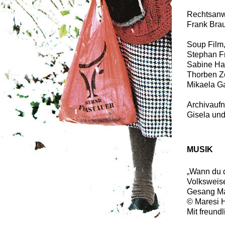
Rechtsanw
Frank Bra
Soup Film,
Stephan F
Sabine Ha
Thorben Z
Mikaela G
Archivauf
Gisela und
MUSIK
„Wann du d
Volksweis
Gesang Ma
© Maresi 
Mit freun