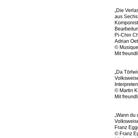
„Die Verla
aus Sechs 
Komponist
Bearbeitun
Pi-Chin Ch
Adrian Oet
© Musique
Mit freun
„Da Törlwir
Volksweis
Interprete
© Martin K
Mit freund
„Wann du d
Volksweis
Franz Egg
© Franz E