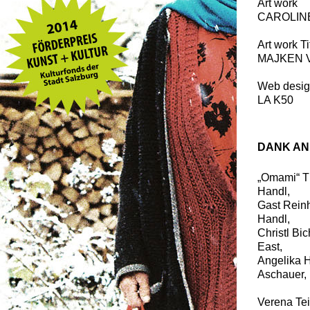
Art work
CAROLIN
Art work Ti
MAJKEN 
Web desig
LA K50
DANK AN
„Omami“ Th
Handl,
Gast Reinh
Handl,
Christl Bi
East,
Angelika H
Aschauer, 
Verena Tei