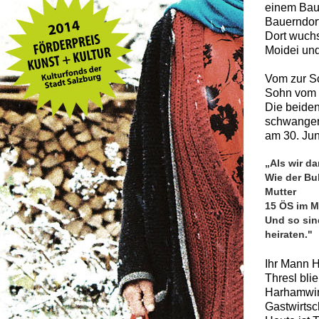
einem Baue
Bauerndorf
Dort wuchs
Moidei und
Vom zur Sc
Sohn vom H
Die beiden
schwanger 
am 30. Jun
„Als wir d
Wie der Bub
Mutter
15 ÖS im M
Und so sin
heiraten."
Ihr Mann H
Thresl bli
Harhamwirt
Gastwirtsch